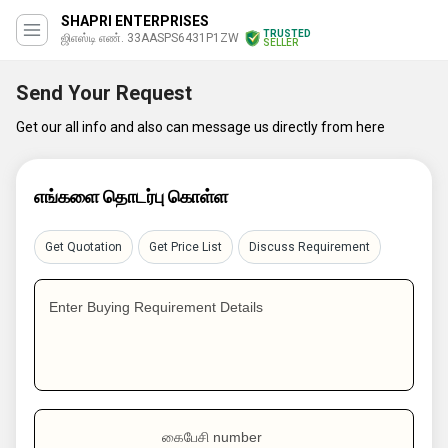
SHAPRI ENTERPRISES
TRUSTED
ஜிஎஸ்டி எண். 33AASPS6431P1ZW
SELLER
Send Your Request
Get our all info and also can message us directly from here
எங்களை தொடர்பு கொள்ள
Get Quotation
Get Price List
Discuss Requirement
Enter Buying Requirement Details
கைபேசி number