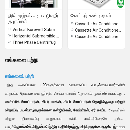
நீரில் மூழ்கக்கூடிய கழிவுநீர்
கேசட் ஏர் கண்டிஷனர்
குழாய்கள்
Cassette Air Conditioner 4 TR
Vertical Borewell Submersible Pumpsets
Cassette Air Conditioner 3 TR
Horizontal Submersible Pumps
Cassette Air Conditioner 2 TR
Three Phase Centrrifugal Submersible Pumps
எங்களை பற்றி
எங்களைப் பற்றி
பரந்த அளவிலான பம்ப்களுக்கான உலகளாவிய வாடிக்கையாளர்களின்
மாறுபட்ட தேவைகளை பூர்த்தி செய்ய எங்கள் நிறுவனம் முயற்சிக்கப்பட்டது
,
எலக்ட்ரிக் மோட்டார்ஸ், கியர் பாக்ஸ், கியர் மோட்டார்ஸ் தொழில்துறை
மற்றும்
உள்நாட்டு பயன்பாடுகளுக்கான என்ஜின்கள், கேபிள்கள், ஏர் கண்ட
ிஷனர்கள்
மற்றும் தீயணைப்பு பாதுகாப்பு ஷப்ரி எண்டர்பிரைசெ தங்கள்
“நாங்கள் தென்னிந்தியாவிலிருந்து விசாரணைகளைத்
வாடிக்கையாளர்களுக்கு மொத்த தீர்வுகளை வழங்குதல் மற்றும் தரமான