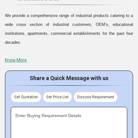
மற்றும் அவற்றின் வாடிக்கையாளர்களின் பரந்த குறுக்கு பிரிவை அடைய
மகிழ்ச்சி எங்களுக்கு உதவியது & நாடு முழுவதும் தொழில்துறை பயனர்கள்.
We provide a comprehensive range of industrial products catering to a
இன்று, நாங்கள் 6% ஏற்றுமதி செய்கிறோம் உலகம் முழுவதும் உள்ள
wide cross section of industrial customers, OEM’s, educational
வாடிக்கையாளர்களுக்கு எங்கள் வரம்பு மற்றும் நாங்கள் வழங்கும் பதில்
institutions, apartments, commercial establishments for the past four
அவர்களிடமிருந்து பெறுவது ஊக்கமளிக்கிறது.
decades.
Know More
Backed by highly experienced team of professionals, we procure &
promote an extensive range of quality products from trusted reputed
Share a Quick Message with us
organizations. Our entire ranges of products are acknowledged for
reliability, trouble free performance, and high efficiency, power saving
and corrosion resistant features.
Get Quotation
Get Price List
Discuss Requirement
We aspire to scale greater heights of success and look forward to
Enter Buying Requirement Details
ultimate customer delight. A satisfied customer is our first priority, also
be a responsible & responsive organization appreciated by our