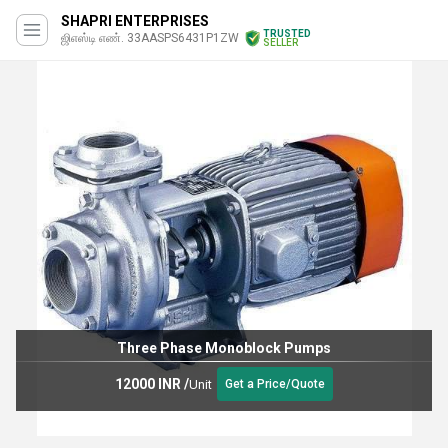
SHAPRI ENTERPRISES
TRUSTED
ஜிஎஸ்டி எண். 33AASPS6431P1ZW
SELLER
Three Phase Monoblock Pumps
12000 INR
/
Unit
Get a Price/Quote