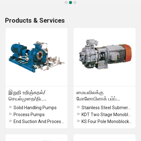
Products & Services
இறுதி உறிஞ்சுதல்/
மையவிலக்கு
செயல்முறை/திட
மோனோபிளாக் பம்ப்
கையாளுதல்/HSC பம்புகள்
செட்கள்
Solid Handling Pumps
Stainless Steel Submersible Pumps
Process Pumps
KDT Two Stage Monoblock Pump
End Suction And Process Pumps
KS Four Pole Monoblock Pumps