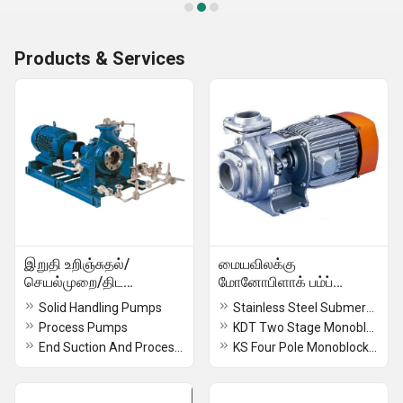
Products & Services
இறுதி உறிஞ்சுதல்/
மையவிலக்கு
செயல்முறை/திட
மோனோபிளாக் பம்ப்
கையாளுதல்/HSC பம்புகள்
செட்கள்
Solid Handling Pumps
Stainless Steel Submersible Pumps
Process Pumps
KDT Two Stage Monoblock Pump
End Suction And Process Pumps
KS Four Pole Monoblock Pumps