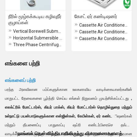
நீரில் மூழ்கக்கூடிய கழிவுநீர்
கேசட் ஏர் கண்டிஷனர்
குழாய்கள்
Cassette Air Conditioner 4 TR
Vertical Borewell Submersible Pumpsets
Cassette Air Conditioner 3 TR
Horizontal Submersible Pumps
Cassette Air Conditioner 2 TR
Three Phase Centrrifugal Submersible Pumps
எங்களை பற்றி
எங்களைப் பற்றி
பரந்த அளவிலான பம்ப்களுக்கான உலகளாவிய வாடிக்கையாளர்களின்
மாறுபட்ட தேவைகளை பூர்த்தி செய்ய எங்கள் நிறுவனம் முயற்சிக்கப்பட்டது
,
எலக்ட்ரிக் மோட்டார்ஸ், கியர் பாக்ஸ், கியர் மோட்டார்ஸ் தொழில்துறை
மற்றும்
உள்நாட்டு பயன்பாடுகளுக்கான என்ஜின்கள், கேபிள்கள், ஏர் கண்ட
ிஷனர்கள்
மற்றும் தீயணைப்பு பாதுகாப்பு ஷப்ரி எண்டர்பிரைசெ தங்கள்
“நாங்கள் தென்னிந்தியாவிலிருந்து விசாரணைகளைத்
வாடிக்கையாளர்களுக்கு மொத்த தீர்வுகளை வழங்குதல் மற்றும் தரமான