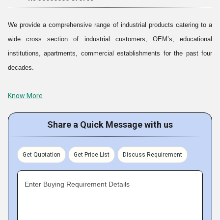
மற்றும் அவற்றின் வாடிக்கையாளர்களின் பரந்த குறுக்கு பிரிவை அடைய
மகிழ்ச்சி எங்களுக்கு உதவியது & நாடு முழுவதும் தொழில்துறை பயனர்கள்.
We provide a comprehensive range of industrial products catering to a
இன்று, நாங்கள் 6% ஏற்றுமதி செய்கிறோம் உலகம் முழுவதும் உள்ள
wide cross section of industrial customers, OEM’s, educational
வாடிக்கையாளர்களுக்கு எங்கள் வரம்பு மற்றும் நாங்கள் வழங்கும் பதில்
institutions, apartments, commercial establishments for the past four
அவர்களிடமிருந்து பெறுவது ஊக்கமளிக்கிறது.
decades.
Know More
Backed by highly experienced team of professionals, we procure &
promote an extensive range of quality products from trusted reputed
Share a Quick Message with us
organizations. Our entire ranges of products are acknowledged for
reliability, trouble free performance, and high efficiency, power saving
and corrosion resistant features.
Get Quotation
Get Price List
Discuss Requirement
We aspire to scale greater heights of success and look forward to
Enter Buying Requirement Details
ultimate customer delight. A satisfied customer is our first priority, also
be a responsible & responsive organization appreciated by our