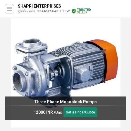
SHAPRI ENTERPRISES
TRUSTED
ஜிஎஸ்டி எண். 33AASPS6431P1ZW
SELLER
Three Phase Monoblock Pumps
12000 INR
/
Unit
Get a Price/Quote