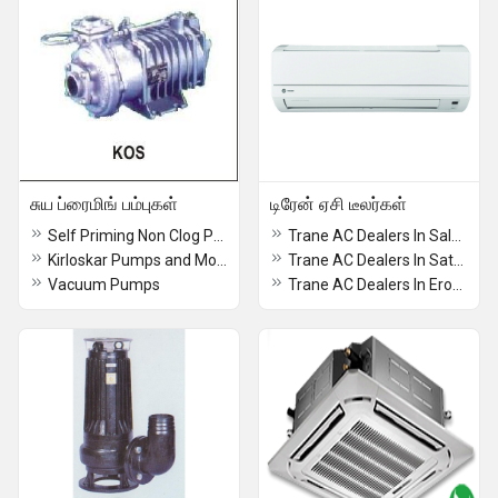
சுய ப்ரைமிங் பம்புகள்
டிரேன் ஏசி டீலர்கள்
Self Priming Non Clog Pumps
Trane AC Dealers In Salem
Kirloskar Pumps and Motors
Trane AC Dealers In Sathyamangalam
Vacuum Pumps
Trane AC Dealers In Erode